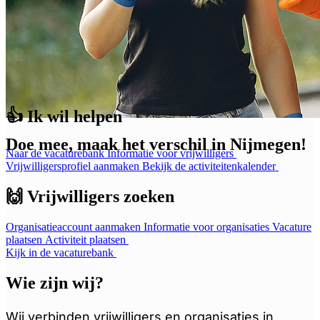
👍 Ik wil helpen
Doe mee, maak het verschil in Nijmegen!
Naar de vacaturebank
Informatie voor vrijwilligers
Vrijwilligersprofiel aanmaken
Bekijk de activiteitenkalender
🙌 Vrijwilligers zoeken
Organisatieaccount aanmaken
Informatie voor organisaties
Vacature
plaatsen
Activiteit plaatsen
Kijk in de vacaturebank
Wie zijn wij?
Wij verbinden vrijwilligers en organisaties in