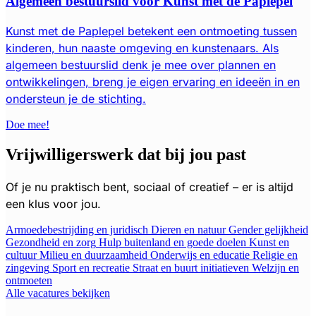
Algemeen bestuurslid voor Kunst met de Paplepel
Kunst met de Paplepel betekent een ontmoeting tussen
kinderen, hun naaste omgeving en kunstenaars. Als
algemeen bestuurslid denk je mee over plannen en
ontwikkelingen, breng je eigen ervaring en ideeën in en
ondersteun je de stichting.
Doe mee!
Vrijwilligerswerk dat bij jou past
Of je nu praktisch bent, sociaal of creatief – er is altijd
een klus voor jou.
Armoedebestrijding en juridisch
Dieren en natuur
Gender gelijkheid
Gezondheid en zorg
Hulp buitenland en goede doelen
Kunst en
cultuur
Milieu en duurzaamheid
Onderwijs en educatie
Religie en
zingeving
Sport en recreatie
Straat en buurt initiatieven
Welzijn en
ontmoeten
Alle vacatures bekijken