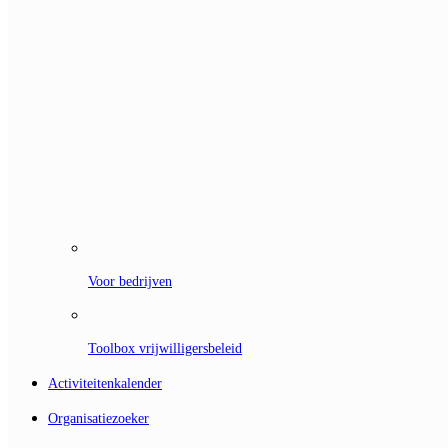
Voor bedrijven
Toolbox vrijwilligersbeleid
Activiteitenkalender
Organisatiezoeker