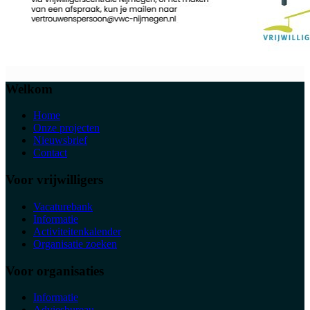
Welkom
Home
Onze projecten
Nieuwsbrief
Contact
Voor vrijwilligers
Vacaturebank
Informatie
Activiteitenkalender
Organisatie zoeken
Voor organisaties
Informatie
Adviesbureau