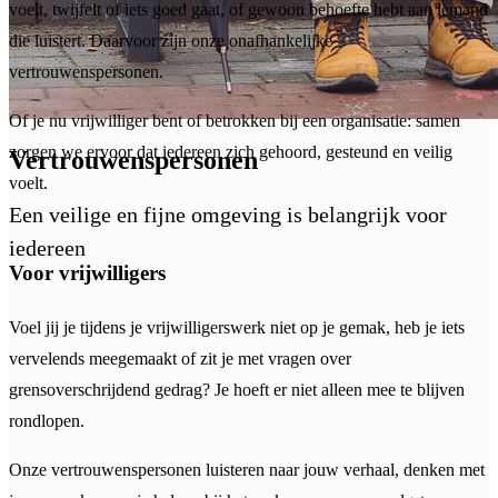
voelt, twijfelt of iets goed gaat, of gewoon behoefte hebt aan iemand
die luistert. Daarvoor zijn onze onafhankelijke
vertrouwenspersonen.
Of je nu vrijwilliger bent of betrokken bij een organisatie: samen
zorgen we ervoor dat iedereen zich gehoord, gesteund en veilig
Vertrouwenspersonen
voelt.
Een veilige en fijne omgeving is belangrijk voor
iedereen
Voor vrijwilligers
Voel jij je tijdens je vrijwilligerswerk niet op je gemak, heb je iets
vervelends meegemaakt of zit je met vragen over
grensoverschrijdend gedrag? Je hoeft er niet alleen mee te blijven
rondlopen.
Onze vertrouwenspersonen luisteren naar jouw verhaal, denken met