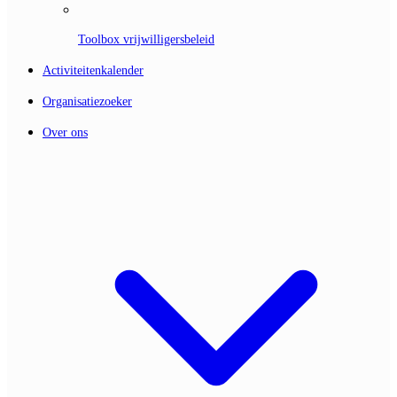
Toolbox vrijwilligersbeleid
Activiteitenkalender
Organisatiezoeker
Over ons