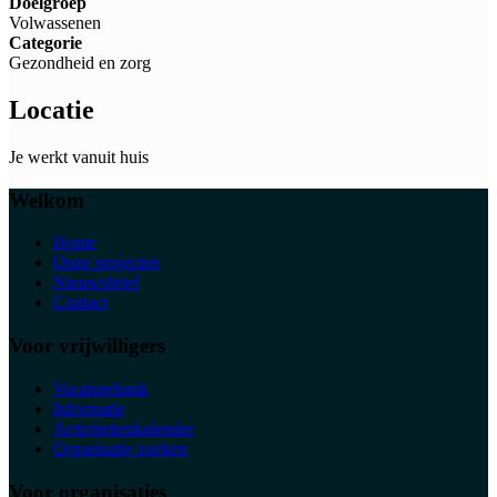
Doelgroep
Volwassenen
Categorie
Gezondheid en zorg
Locatie
Je werkt vanuit huis
Welkom
Home
Onze projecten
Nieuwsbrief
Contact
Voor vrijwilligers
Vacaturebank
Informatie
Activiteitenkalender
Organisatie zoeken
Voor organisaties