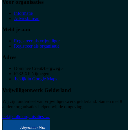
Voor organisaties
Informatie
Adviesbureau
Meld je aan
Registreer als vrijwilliger
Registreer als organisatie
Adres
Dominee Creutzbergweg 3
6532 XP Nijmegen
bekijk in Google Maps
Vrijwilligerswerk Gelderland
Wij zijn onderdeel van vrijwilligerswerk gelderland. Samen met 8
andere organisaties helpen wij de omgeving.
bekijk alle organisaties →