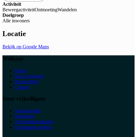
Activiteit
Beweegactiviteit
Ontmoeting
Wandelen
Doelgroep
Alle inwoners
Locatie
Bekijk op Google Maps
Welkom
Home
Onze projecten
Nieuwsbrief
Contact
Voor vrijwilligers
Vacaturebank
Informatie
Activiteitenkalender
Organisatie zoeken