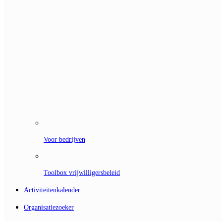
Voor bedrijven
Toolbox vrijwilligersbeleid
Activiteitenkalender
Organisatiezoeker