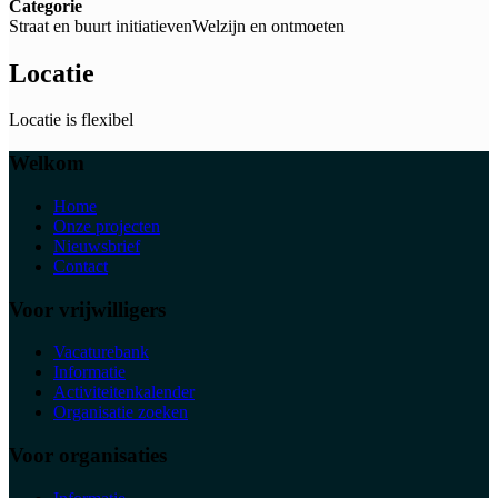
Categorie
Straat en buurt initiatieven
Welzijn en ontmoeten
Locatie
Locatie is flexibel
Welkom
Home
Onze projecten
Nieuwsbrief
Contact
Voor vrijwilligers
Vacaturebank
Informatie
Activiteitenkalender
Organisatie zoeken
Voor organisaties