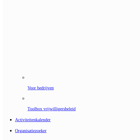
Voor bedrijven
Toolbox vrijwilligersbeleid
Activiteitenkalender
Organisatiezoeker