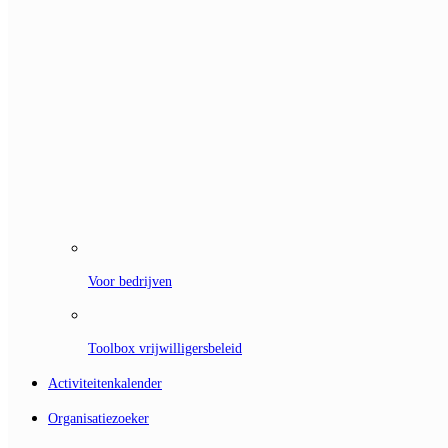
Voor bedrijven
Toolbox vrijwilligersbeleid
Activiteitenkalender
Organisatiezoeker