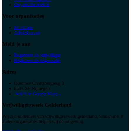
Organisatie zoeken
Voor organisaties
Informatie
Adviesbureau
Meld je aan
Registreer als vrijwilliger
Registreer als organisatie
Adres
Dominee Creutzbergweg 3
6532 XP Nijmegen
bekijk in Google Maps
Vrijwilligerswerk Gelderland
Wij zijn onderdeel van vrijwilligerswerk gelderland. Samen met 8
andere organisaties helpen wij de omgeving.