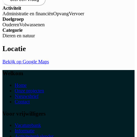
Activiteit
Administratie en financiën
Opvang
Vervoer
Doelgroep
Ouderen
Volwassenen
Categorie
Dieren en natuur
Locatie
Bekijk op Google Maps
Welkom
Home
Onze projecten
Nieuwsbrief
Contact
Voor vrijwilligers
Vacaturebank
Informatie
Activiteitenkalender